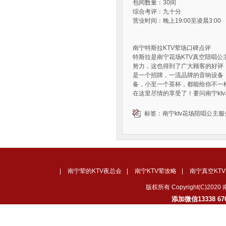
包间数量：30间
综合考评：九十分
营业时间：晚上19:00至凌晨3:00
南宁特斯拉KTV荤场口碑点评
特斯拉是南宁花场KTV真空陪唱
努力，这也得到了广大顾客的好评
是一个招牌，一流品牌的音响设备
备，小至一个茶杯，都能给你不一
在这里尽情的享受了！要问南宁kt
标签：
南宁ktv花场陪唱公主
|
南宁荤的KTV夜总会
|
南宁KTV荤攻略
|
南宁真空KT
版权所有 Copyright(C)
添加微信13338 