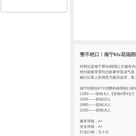
赞不绝口！南宁ktv花场
特斯拉是南宁荤ktv陪唱公主服务
绝对能够享受到北欧奢华装潢气派
她们以客人的满意为最高追求，客
南宁特斯拉KTV消费价格明细口碑
1280——容纳 8人【容纳4男4女
1580——容纳10人
1880——容纳14人
2180——容纳18人
服务评级：A+
安全评级：A+
行业口碑：九十分