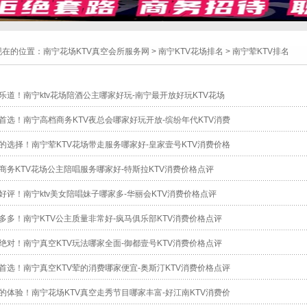
现在的位置：
南宁花场KTV真空会所服务网
>
南宁KTV花场排名
>
南宁荤KTV排名
乐道！南宁ktv花场陪酒公主哪家好玩-南宁最开放好玩KTV花场
首选！南宁高档商务KTV夜总会哪家好玩开放-缤纷年代KTV消费
的选择！南宁荤KTV花场带走服务哪家好-皇家壹号KTV消费价格
商务KTV花场公主陪唱服务哪家好-特斯拉KTV消费价格点评
好评！南宁ktv美女陪唱妹子哪家多-华丽会KTV消费价格点评
多多！南宁KTV公主质量非常好-疯马俱乐部KTV消费价格点评
绝对！南宁真空KTV玩法哪家全面-御都壹号KTV消费价格点评
首选！南宁真空KTV荤的消费哪家便宜-奥斯汀KTV消费价格点评
的体验！南宁花场KTV真空走秀节目哪家丰富-好江南KTV消费价