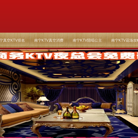
宁真空KTV排名
南宁KTV真空消费
南宁KTV陪唱公主
南宁KTV花场攻