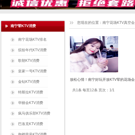
您现在的位置：
南宁花场KTV真空
南宁荤KTV消费
南宁花场KTV排名
缤纷年代KTV消费
歌朝KTV消费
皇家一号KTV消费
放松心情！南宁好玩开放KTV荤的花场会
金钻KTV消费
共1条 每页12条 页次：1/1
特斯拉KTV消费
华丽会KTV消费
疯马俱乐部KTV消费
巴洛克KTV消费
御都壹号KTV消费